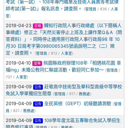
考試（第一試）、108年專門職業及技術人員高等考試律
師考試(第一試)」報名訊息，請查照。
(
管理員
/ 836 /
人事
室
)
2019-04-23
轉知行政院人事行政總處（以下簡稱人
宣導
事總處）修正之「天然災害停止上班及上課作業Q＆A（問
答資料）」，同時停止適用原行政院人事行政局98 年 10
月30 日局考字第0980065345號函說明二之（二）規
定，請查照。
(
管理員
/ 813 /
人事室
)
2019-04-10
桃園縣政府辦理108年「相遇桃花園 幸
宣導
福ing」未婚公教同仁聯誼活動，歡迎同仁參加～
(
管理員
/
737 /
人事室
)
2019-04-09
莊敬高中技術型及單科型高級中等學校
公告
免試入學單獨招生簡章
(
管理員
/ 917 /
教務處
)
2019-04-09
全民英檢（GEPT）初級聽讀測驗
公告
(
管理
員
/ 821 /
教務處
)
2019-04-09
108學年度北區五專聯合免試入學招生
公告
簡章修訂事項
(
管理員
/ 876 /
教務處
)