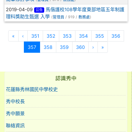
2019-04-09
馬偕護校108學年度東部地區五年制護
公告
理科獎助生甄選 入學
(
管理員
/ 919 /
教務處
)
第一頁
上一頁
«
‹
351
352
353
354
355
356
(目前頁次)
下一頁
最後頁
357
358
359
360
›
»
認識秀中
花蓮縣秀林國民中學校史
秀中校長
秀中願景
聯絡資訊