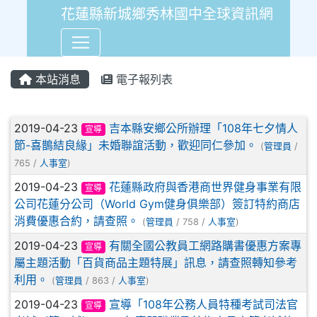
花蓮縣新城鄉秀林國中全球資訊網
本站消息
電子報列表
文章列表
2019-04-23
吉本縣安鄉公所辦理「108年七夕情人
宣導
節-喜鵲結良緣」未婚聯誼活動，歡迎同仁參加。
(
管理員
/
765 /
人事室
)
2019-04-23
花蓮縣政府與香港商世界健身事業有限
宣導
公司花蓮分公司（World Gym健身俱樂部）簽訂特約商店
消費優惠合約，請查照。
(
管理員
/ 758 /
人事室
)
2019-04-23
有關全國公教員工網路購書優惠方案專
宣導
屬主題活動「百貨商品主題特展」訊息，請查照轉知參考
利用。
(
管理員
/ 863 /
人事室
)
2019-04-23
宣導「108年公務人員特種考試司法官
宣導