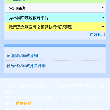
[
more...
]
花蓮縣家庭教育網
教育部家庭教育資源網
花蓮縣立秀林國民中學 地址：花蓮縣新城鄉新城村中山路
56號
電話：03-8611010 網路電話： 傳真：03-8612403 （
地
圖
）[
聯絡我們
]
建置,維護：
網管
請用
Chrome
、
FireFox
或IE10.0瀏覽器