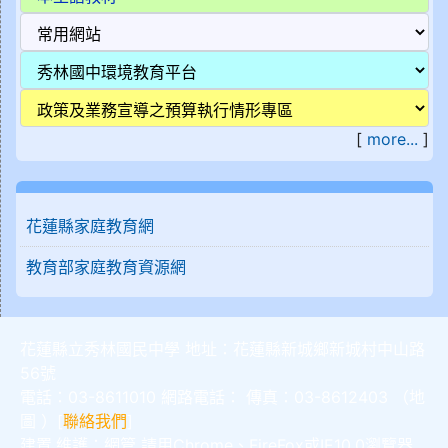
[
more...
]
花蓮縣家庭教育網
教育部家庭教育資源網
花蓮縣立秀林國民中學 地址：花蓮縣新城鄉新城村中山路
56號
電話：03-8611010 網路電話： 傳真：03-8612403 （
地
圖
）[
聯絡我們
]
建置,維護：
網管
請用
Chrome
、
FireFox
或IE10.0瀏覽器