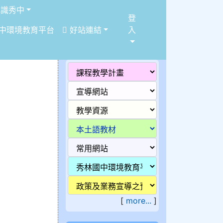
識秀中
登
中環境教育平台
好站連結
入
[
more...
]