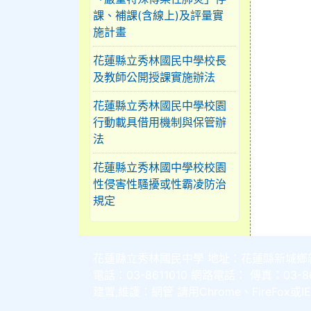
課、補課(含線上)及評量實
施計畫
花蓮縣立秀林國民中學校長
及教師公開授課實施辦法
花蓮縣立秀林國民中學校園
行動載具借用機制與保管辦
法
花蓮縣立秀林國中學校校園
性侵害性騷擾或性霸凌防治
規定
花蓮縣立秀林國民中學 地址：花蓮縣新城鄉
電話：03-8611010 網路電話： 傳真：03-86
建置,維護：
網管
請用
Chrome
、
FireFox
或I