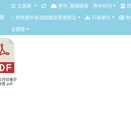
重新取得佈景設定
主選單
秀中_雲端硬碟
秀中校刊
認
網
秀林國中各項組織及管理辦法
行政單位
秀
主選單
6/2會計報告-平衡表
6年2月份會計
表.pdf