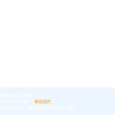
新城村中山路56號
12403 （
地圖
）[
聯絡我們
]
E10.0瀏覽器以上獲得最佳瀏覽效果，謝謝！