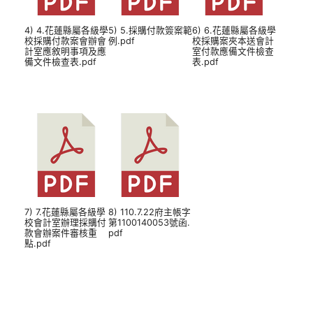
4) 4.花蓮縣屬各級學
5) 5.採購付款簽案範
6) 6.花蓮縣屬各級學
校採購付款案會辦會
例.pdf
校採購案夾本送會計
計室應敘明事項及應
室付款應備文件檢查
備文件檢查表.pdf
表.pdf
7) 7.花蓮縣屬各級學
8) 110.7.22府主帳字
校會計室辦理採購付
第1100140053號函.
款會辦案件審核重
pdf
點.pdf