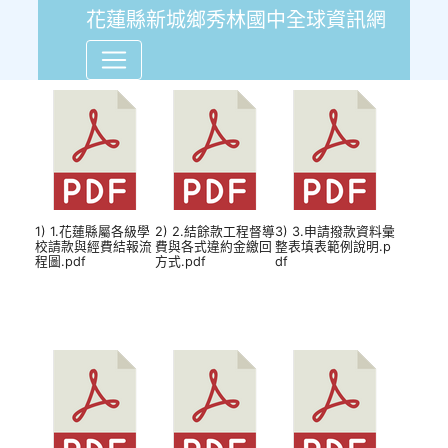
花蓮縣新城鄉秀林國中全球資訊網
精進簡化縣屬各級學校採購案
1) 1.花蓮縣屬各級學
2) 2.結餘款工程督導
3) 3.申請撥款資料彙
校請款與經費結報流
費與各式違約金繳回
整表填表範例說明.p
程圖.pdf
方式.pdf
df