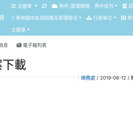
重新取得佈景設定
主選單
秀中_雲端硬碟
秀中校刊
認
網
秀林國中各項組織及管理辦法
行政單位
秀
主選單
消息
電子報列表
案下載
總務處
/ 2019-08-12 