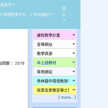
識秀中
登
中環境教育平台
好站連結
入
/ 點閱數： 2579
[
more...
]