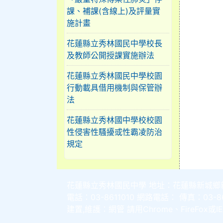
課、補課(含線上)及評量實
施計畫
花蓮縣立秀林國民中學校長
及教師公開授課實施辦法
花蓮縣立秀林國民中學校園
行動載具借用機制與保管辦
法
花蓮縣立秀林國中學校校園
性侵害性騷擾或性霸凌防治
規定
花蓮縣立秀林國民中學 地址：花蓮縣新城鄉
電話：03-8611010 網路電話： 傳真：03-86
建置,維護：
網管
請用
Chrome
、
FireFox
或I