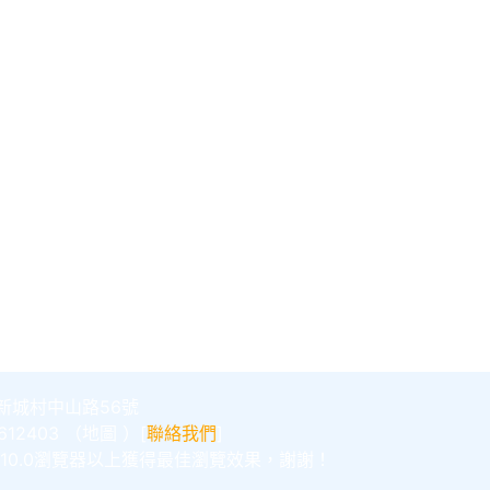
新城村中山路56號
12403 （
地圖
）[
聯絡我們
]
E10.0瀏覽器以上獲得最佳瀏覽效果，謝謝！