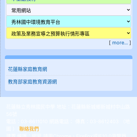
[
more...
]
花蓮縣家庭教育網
教育部家庭教育資源網
花蓮縣立秀林國民中學 地址：花蓮縣新城鄉新城村中山路
56號
電話：03-8611010 網路電話： 傳真：03-8612403 （
地
圖
）[
聯絡我們
]
建置,維護：
網管
請用
Chrome
、
FireFox
或IE10.0瀏覽器