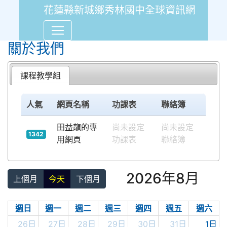
花蓮縣新城鄉秀林國中全球資訊網
Over View
關於我們
課程教學組
人氣
網頁名稱
功課表
聯絡簿
田益龍的專
尚未設定
尚未設定
1342
用網頁
功課表
聯絡簿
2026年8月
上個月
今天
下個月
週日
週一
週二
週三
週四
週五
週六
26日
27日
28日
29日
30日
31日
1日