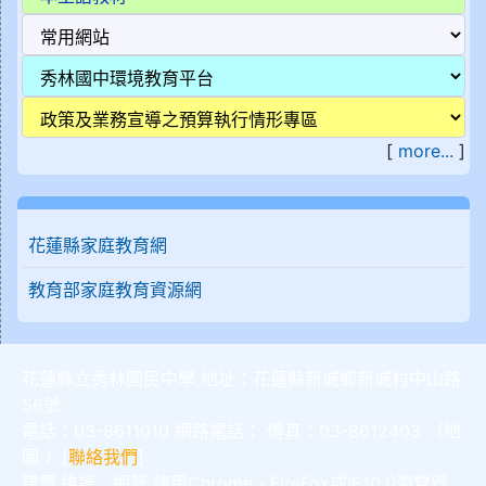
[
more...
]
花蓮縣家庭教育網
教育部家庭教育資源網
花蓮縣立秀林國民中學 地址：花蓮縣新城鄉新城村中山路
56號
電話：03-8611010 網路電話： 傳真：03-8612403 （
地
圖
）[
聯絡我們
]
建置,維護：
網管
請用
Chrome
、
FireFox
或IE10.0瀏覽器