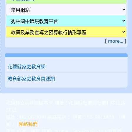
[
more...
]
花蓮縣家庭教育網
教育部家庭教育資源網
花蓮縣立秀林國民中學 地址：花蓮縣新城鄉新城村中山路
56號
電話：03-8611010 網路電話： 傳真：03-8612403 （
地
圖
）[
聯絡我們
]
建置,維護：
網管
請用
Chrome
、
FireFox
或IE10.0瀏覽器