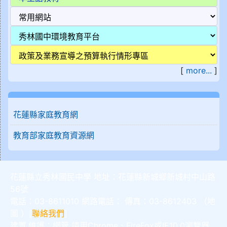
[
more...
]
花蓮縣家庭教育網
教育部家庭教育資源網
花蓮縣立秀林國民中學 地址：花蓮縣新城鄉新城村中山路
56號
電話：03-8611010 網路電話： 傳真：03-8612403 （
地
圖
）[
聯絡我們
]
建置,維護：
網管
請用
Chrome
、
FireFox
或IE10.0瀏覽器