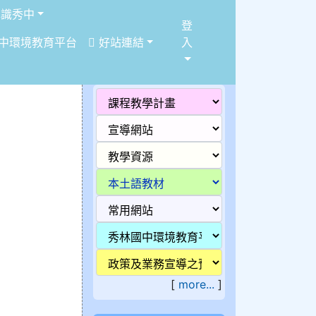
識秀中
登
中環境教育平台
好站連結
入
[
more...
]