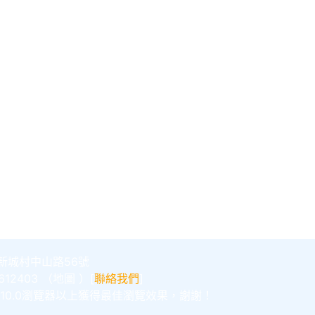
新城村中山路56號
12403 （
地圖
）[
聯絡我們
]
E10.0瀏覽器以上獲得最佳瀏覽效果，謝謝！