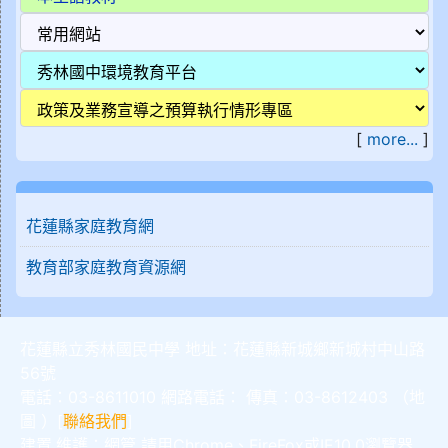
[
more...
]
花蓮縣家庭教育網
教育部家庭教育資源網
花蓮縣立秀林國民中學 地址：花蓮縣新城鄉新城村中山路
56號
電話：03-8611010 網路電話： 傳真：03-8612403 （
地
圖
）[
聯絡我們
]
建置,維護：
網管
請用
Chrome
、
FireFox
或IE10.0瀏覽器