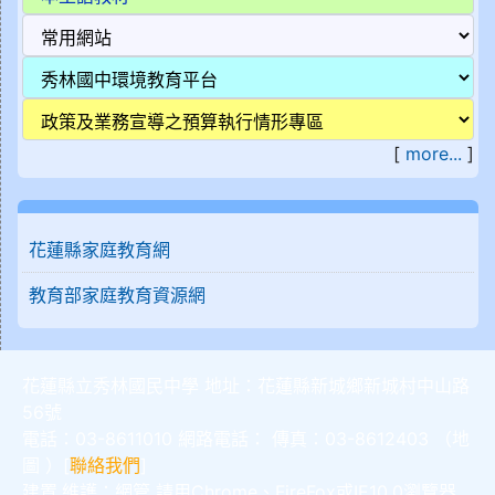
[
more...
]
花蓮縣家庭教育網
教育部家庭教育資源網
花蓮縣立秀林國民中學 地址：花蓮縣新城鄉新城村中山路
56號
電話：03-8611010 網路電話： 傳真：03-8612403 （
地
圖
）[
聯絡我們
]
建置,維護：
網管
請用
Chrome
、
FireFox
或IE10.0瀏覽器