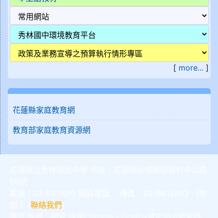
[
more...
]
花蓮縣家庭教育網
教育部家庭教育資源網
花蓮縣立秀林國民中學 地址：花蓮縣新城鄉新城村中山路
56號
電話：03-8611010 網路電話： 傳真：03-8612403 （
地
圖
）[
聯絡我們
]
建置,維護：
網管
請用
Chrome
、
FireFox
或IE10.0瀏覽器