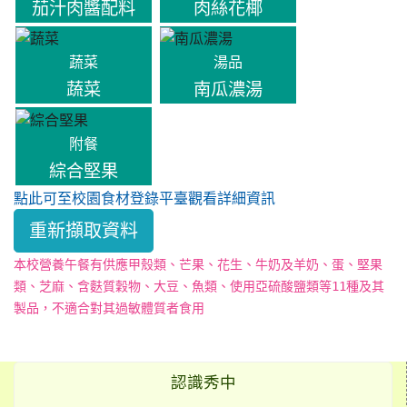
茄汁肉醬配料
肉絲花椰
蔬菜
湯品
蔬菜
南瓜濃湯
附餐
綜合堅果
點此可至校園食材登錄平臺觀看詳細資訊
重新擷取資料
本校營養午餐有供應甲殼類、芒果、花生、牛奶及羊奶、蛋、堅果
類、芝麻、含麩質穀物、大豆、魚類、使用亞硫酸鹽類等11種及其
製品，不適合對其過敏體質者食用
認識秀中