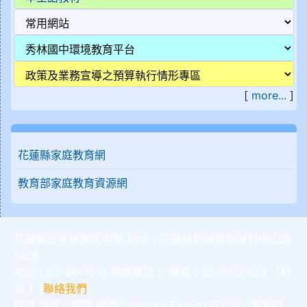
[
more...
]
花蓮縣家庭教育網
教育部家庭教育資源網
花蓮縣立秀林國民中學 地址：花蓮縣新城鄉新城村中山路
56號
電話：03-8611010 網路電話： 傳真：03-8612403 （
地
圖
）[
聯絡我們
]
建置,維護：
網管
請用
Chrome
、
FireFox
或IE10.0瀏覽器