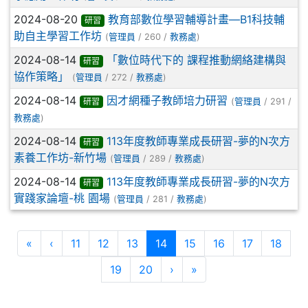
2024-08-20
教育部數位學習輔導計畫—B1科技輔
研習
助自主學習工作坊
(
管理員
/ 260 /
教務處
)
2024-08-14
「數位時代下的 課程推動網絡建構與
研習
協作策略」
(
管理員
/ 272 /
教務處
)
2024-08-14
因才網種子教師培力研習
研習
(
管理員
/ 291 /
教務處
)
2024-08-14
113年度教師專業成長研習-夢的N次方
研習
素養工作坊-新竹場
(
管理員
/ 289 /
教務處
)
2024-08-14
113年度教師專業成長研習-夢的N次方
研習
實踐家論壇-桃 園場
(
管理員
/ 281 /
教務處
)
第一頁
上一頁
(目前頁次)
«
‹
11
12
13
14
15
16
17
18
下一頁
最後頁
19
20
›
»