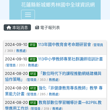
花蓮縣新城鄉秀林國中全球資訊網
本站消息
電子報列表
文章列表
2024-09-10
113年國中教育會考命題研習會
研習
(
管理員
/ 369 /
教務處
)
2024-09-10
113中小學教師專業社群講師培訓計畫
研習
(
管理員
/ 203 /
教務處
)
2024-08-20
「數位時代下的課程推動網絡建構與
研習
協作策略」
(
管理員
/ 353 /
教務處
)
2024-08-20
強化『非健康教育專長教師』教學 專
研習
業能力計畫
(
管理員
/ 285 /
教務處
)
2024-08-20
教育部數位學習輔導計畫—B2PBL教
研習
學應用工作坊
(
管理員
/ 319 /
教務處
)