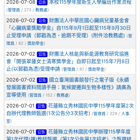
2026-07-08
本校115學年度新生入學編班作業流程
公告
(
管理員
/ 273 /
教務處
)
2026-07-02
財團法人中華民國心臟病兒童基金會
公告
「心臟病童獎勵學金」自115年9月1日起至115年9月30日
止受理申請（郵戳為憑，逾期不受理）(附件洽教務處)
(
管
理員
/ 82 /
獎助學金
)
2026-07-02
財團法人核能與新能源教育研究協進
公告
會「開張翠蓮女士清寒獎學金」自即日起至115年7月8日
止(以郵戳為憑)受理申請
(
管理員
/ 87 /
獎助學金
)
2026-07-02
國立臺灣圖書館發行之電子版《永續
公告
發展圖書資料閱讀手冊：氣候變遷與生物多樣性》請廣為
宣導使用
(
管理員
/ 152 /
教務處
)
2026-07-01
花蓮縣立秀林國民中學115學年度第2次
公告
自辦代理教師甄選(1次公告分3次招考)
(
管理員
/ 229 /
人事
室
)
2026-07-01
花蓮縣立秀林國民中學辦理115學年度
公告
第1次代理(課)教師甄選（第1次公告第1次招考）之甄選結