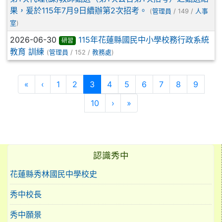
果，爰於115年7月9日續辦第2次招考。
(
管理員
/ 149 /
人事
室
)
2026-06-30
115年花蓮縣國民中小學校務行政系統
研習
教育 訓練
(
管理員
/ 152 /
教務處
)
第一頁
上一頁
(目前頁次)
«
‹
1
2
3
4
5
6
7
8
9
下一頁
最後頁
10
›
»
認識秀中
花蓮縣秀林國民中學校史
秀中校長
秀中願景