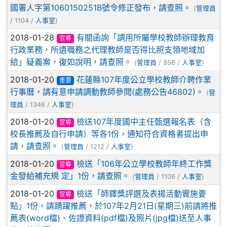
國署人字第1060150251B號令修正發布，請查照。
(
管理員
/ 1104 /
人事室
)
2018-01-28
有關函詢「調用所屬學校教師辦理教育
宣導
行政業務，所遺職務之代理教師是否得比照支領地域加
給」疑義案，復如說明，請查照。
(
管理員
/ 956 /
人事室
)
2018-01-20
花蓮縣107年度公立學校教師介聘作業
重要
行事曆，請有意申請調動教師參閱(處務公告46802)。
(
管
理員
/ 1346 /
人事室
)
2018-01-20
檢送107年度國中主任甄選報名表（含
宣導
校長推薦及自行申請）等各1份，通知符合資格者提出申
請，請查照。
(
管理員
/ 1212 /
人事室
)
2018-01-20
檢送「106年公立學校教師年終工作獎
宣導
金發給補充規 定」1份，請查照。
(
管理員
/ 1106 /
人事室
)
2018-01-20
檢送「師鐸獎評選及表揚活動實施要
宣導
點」1份，請踴躍推薦，於107年2月21日(星期三)前請將推
薦表(word檔)、佐證資料(pdf檔)及照片(jpg檔)送至人事