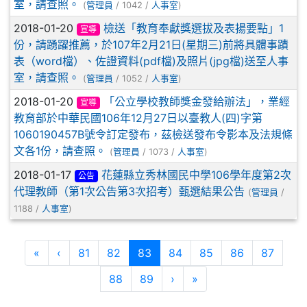
室，請查照。
(
管理員
/ 1042 /
人事室
)
2018-01-20
檢送「教育奉獻獎選拔及表揚要點」1
宣導
份，請踴躍推薦，於107年2月21日(星期三)前將具體事蹟
表（word檔）、佐證資料(pdf檔)及照片(jpg檔)送至人事
室，請查照。
(
管理員
/ 1052 /
人事室
)
2018-01-20
「公立學校教師獎金發給辦法」，業經
宣導
教育部於中華民國106年12月27日以臺教人(四)字第
1060190457B號令訂定發布，茲檢送發布令影本及法規條
文各1份，請查照。
(
管理員
/ 1073 /
人事室
)
2018-01-17
花蓮縣立秀林國民中學106學年度第2次
公告
代理教師（第1次公告第3次招考）甄選結果公告
(
管理員
/
1188 /
人事室
)
第一頁
上一頁
(目前頁次)
«
‹
81
82
83
84
85
86
87
下一頁
最後頁
88
89
›
»