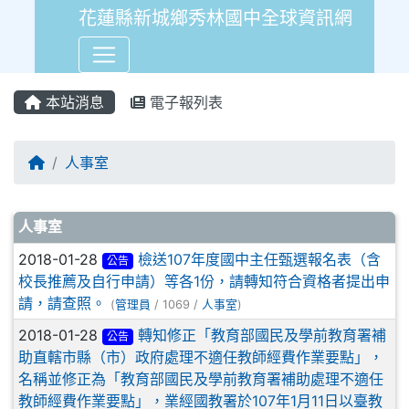
花蓮縣新城鄉秀林國中全球資訊網
本站消息
電子報列表
回首頁
人事室
文章列表
人事室
2018-01-28
檢送107年度國中主任甄選報名表（含
公告
校長推薦及自行申請）等各1份，請轉知符合資格者提出申
請，請查照。
(
管理員
/ 1069 /
人事室
)
2018-01-28
轉知修正「教育部國民及學前教育署補
公告
助直轄市縣（市）政府處理不適任教師經費作業要點」，
名稱並修正為「教育部國民及學前教育署補助處理不適任
教師經費作業要點」，業經國教署於107年1月11日以臺教